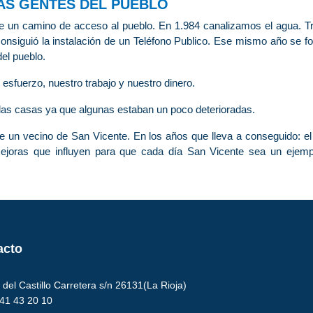
AS GENTES DEL PUEBLO
 un camino de acceso al pueblo. En 1.984 canalizamos el agua. Tr
onsiguió la instalación de un Teléfono Publico. Ese mismo año se
del pueblo.
esfuerzo, nuestro trabajo y nuestro dinero.
 las casas ya que algunas estaban un poco deterioradas.
de un vecino de San Vicente. En los años que lleva a conseguido: el
mejoras que influyen para que cada día San Vicente sea un ejem
acto
del Castillo Carretera s/n 26131(La Rioja)
941 43 20 10