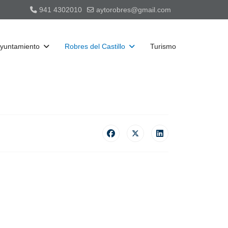
941 4302010
aytorobres@gmail.com
yuntamiento
Robres del Castillo
Turismo